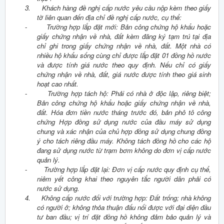
3.
Khách hàng đề nghị cấp nước yêu cầu nộp kèm theo giấy
tờ liên quan đến địa chỉ đề nghị cấp nước, cụ thể:
-
Trường hợp lắp đặt mới: Bản công chứng hộ khẩu hoặc
giấy chứng nhận về nhà, đất kèm đăng ký tạm trú tại địa
chỉ ghi trong giấy chứng nhận về nhà, đất. Một nhà có
nhiều hộ khẩu sống cùng chỉ được lắp đặt 01 đồng hồ nước
và được tính giá nước theo quy định. Nếu chỉ có giấy
chứng nhận về nhà, đất, giá nước được tính theo giá sinh
hoạt cao nhất.
-
Trường hợp tách hộ: Phải có nhà ở độc lập, riêng biệt;
Bản công chứng hộ khẩu hoặc giấy chứng nhận về nhà,
đất. Hóa đơn tiền nước tháng trước đó, bản phô tô công
chứng Hợp đồng sử dụng nước của đầu máy sử dụng
chung và xác nhận của chủ hợp đồng sử dụng chung đồng
ý cho tách riêng đầu máy. Không tách đồng hồ cho các hộ
đang sử dụng nước từ trạm bơm không do đơn vị cấp nước
quản lý.
-
Trường hợp lắp đặt lại: Đơn vị cấp nước quy định cụ thể,
niêm yết công khai theo nguyên tắc người dân phải có
nước sử dụng.
4.
Không cấp nước đối với trường hợp: Đất trống; nhà không
có người ở; không thỏa thuận đấu nối được với đại diện đầu
tư ban đầu; vị trí đặt đồng hồ không đảm bảo quản lý và