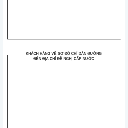
KHÁCH HÀNG VẼ SƠ ĐỒ CHỈ DẪN ĐƯỜNG
ĐẾN ĐỊA CHỈ ĐỀ NGHỊ CẤP NƯỚC