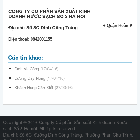
CÔNG TY CỔ PHẦN SẢN XUẤT KINH
DOANH NƯỚC SẠCH SỐ 3 HÀ NỘI
+ Quận Hoàn Kiếm
Địa chỉ: Số 8C Đinh Công Tráng
Điện thoại: 0842001155
Các tin khác:
Dịch Vụ Công
(17/04/16)
Đường Dây Nóng
(17/04/16)
Khách Hàng Cần Biết
(27/03/16)
Copyright ® 2016 Công ty Cổ phần Sản xuất Kinh doanh Nước
sạch Số 3 Hà nội. All rights reserved.
Địa chỉ: Số 8C, đường Đinh Công Tráng, Phường Phan Chu Trinh,