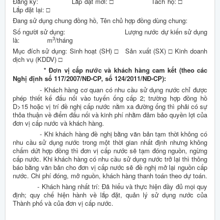
Đăng ký: Lắp đặt mới: □ Tách hộ: □
Lắp đặt lại: □
Đang sử dụng chung đồng hồ, Tên chủ hợp đồng dùng chung:
Số người sử dụng: Lượng nước dự kiến sử dụng
3
là: m
/tháng
Mục đích sử dụng: Sinh hoạt (SH) □ Sản xuất (SX) □ Kinh doanh
dịch vụ (KDDV) □
* Đơn vị cấp nước và khách hàng cam kết (theo các
Nghị định số 117/2007/NĐ-CP, số 124/2011/NĐ-CP):
- Khách hàng cơ quan có nhu cầu sử dụng nước chỉ được
phép thiết kế đấu nối vào tuyến ống cấp 2; trường hợp đồng hồ
D>15 hoặc vị trí đề nghị cấp nước nằm xa đường ống thì phải có sự
thỏa thuận về điểm đấu nối và kinh phí nhằm đảm bảo quyền lợi của
đơn vị cấp nước và khách hàng.
- Khi khách hàng đề nghị bằng văn bản tạm thời không có
nhu cầu sử dụng nước trong một thời gian nhất định nhưng không
chấm dứt hợp đồng thì đơn vị cấp nước sẽ tạm đóng nguồn, ngừng
cấp nước. Khi khách hàng có nhu cầu sử dụng nước trở lại thì thông
báo bằng văn bản cho đơn vị cấp nước sẽ đề nghị mở lại nguồn cấp
nước. Chi phí đóng, mở nguồn, khách hàng thanh toán theo dự toán.
- Khách hàng nhất trí: Đã hiểu và thực hiện đầy đủ mọi quy
định; quy chế hiện hành về lắp đặt, quản lý sử dụng nước của
Thành phố và của đơn vị cấp nước.