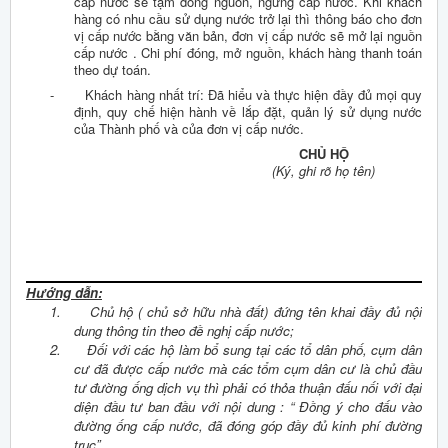
cấp nước sẽ tạm đóng nguồn, ngừng cấp nước. Khi khách
hàng có nhu cầu sử dụng nước trở lại thì thông báo cho đơn
vị cấp nước bằng văn bản, đơn vị cấp nước sẽ mở lại nguồn
cấp nước . Chi phí đóng, mở nguồn, khách hàng thanh toán
theo dự toán.
-
Khách hàng nhất trí: Đã hiểu và thực hiện đầy đủ mọi quy
định, quy chế hiện hành về lắp đặt, quản lý sử dụng nước
của Thành phố và của đơn vị cấp nước.
CHỦ HỘ
(Ký, ghi rõ họ tên)
Hướng dẫn:
1.
Chủ hộ ( chủ sở hữu nhà đất) đứng tên khai đầy đủ nội
dung thông tin theo đề nghị cấp nước;
2.
Đối với các hộ làm bổ sung tại các tổ dân phố, cụm dân
cư đã được cấp nước mà các tổm cụm dân cư là chủ đầu
tư đường ống dịch vụ thì phải có thỏa thuận đấu nối với đại
diện đầu tư ban đầu với nội dung : “ Đồng ý cho đấu vào
đường ống cấp nước, đã đóng góp đầy đủ kinh phí đường
trục”.