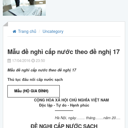
Trang chủ
Uncategory
Mẫu đề nghì cấp nước theo đề nghị 17
17/04/2016
23:50
Mẫu đề nghì cấp nước theo đề nghị 17
Thủ tục đấu nối cấp nước sạch
Mẫu (HỘ GIA ĐÌNH)
CỘNG HÒA XÃ HỘI CHỦ NGHĨA VIỆT NAM
Độc lập - Tự do - Hạnh phúc
----------------
Hà Nội, ngày……. tháng..…..năm 20….
ĐỀ NGHỊ CẤP NƯỚC SẠCH