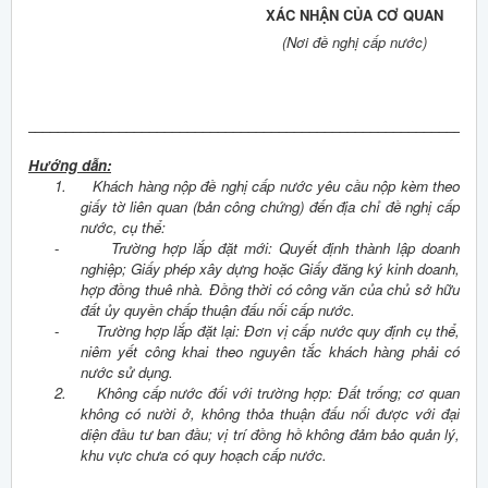
XÁC NHẬN CỦA CƠ QUAN
(Nơi đề nghị cấp nước)
____________________________________________________________
Hướng dẫn:
1.
Khách hàng nộp đề nghị cấp nước yêu cầu nộp kèm theo
giấy tờ liên quan (bản công chứng) đến địa chỉ đề nghị cấp
nước, cụ thể:
-
Trường hợp lắp đặt mới: Quyết định thành lập doanh
nghiệp; Giấy phép xây dựng hoặc Giấy đăng ký kinh doanh,
hợp đồng thuê nhà. Đồng thời có công văn của chủ sở hữu
đất ủy quyền chấp thuận đấu nối cấp nước.
-
Trường hợp lắp đặt lại: Đơn vị cấp nước quy định cụ thể,
niêm yết công khai theo nguyên tắc khách hàng phải có
nước sử dụng.
2.
Không cấp nước đối với trường hợp: Đất trống; cơ quan
không có nười ở, không thỏa thuận đấu nối được với đại
diện đầu tư ban đầu; vị trí đồng hồ không đảm bảo quản lý,
khu vực chưa có quy hoạch cấp nước.