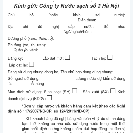
Kính gửi:
Công ty Nước sạch số 3 Hà Nội
Chủ hộ (hoặc kh/h sd nước):
Điện thoại:
Địa chỉ đề nghị cấp nước: Số nhà:
Ngõ/ngách/hẻm:
Đường phố (
xóm, thôn, tổ)
:
Phường (xã, thị trấn):
Quận
(huyện)
:
□
□
Đăng ký: Lắp đặt mới:
Tách hộ:
□
Lắp đặt lại:
Đang sử dụng chung đồng hồ, Tên chủ hợp đồng dùng chung:
Số người sử dụng: Lượng nước dự kiến sử dụng
3
là: m
/tháng
□
□
Mục đích sử dụng: Sinh hoạt (SH)
Sản xuất (SX)
Kinh
□
doanh dịch vụ (KDDV)
*Đơn vị cấp nước và khách hàng cam kết (theo các Nghị
định số 117/2007/NĐ-CP, số 124/2011/NĐ-CP):
-
Khi khách hàng đề nghị bằng văn bản vì lý do chính đáng
tạm thời không có nhu cầu sử dụng nước trong một thời
gian nhất định nhưng không chấm dứt hợp đồng thì đơn vị