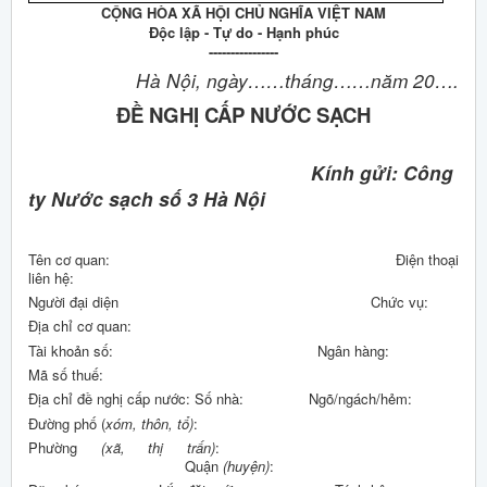
CỘNG HÒA XÃ HỘI CHỦ NGHĨA VIỆT NAM
Độc lập - Tự do - Hạnh phúc
----------------
Hà Nội, ngày……tháng……năm 20….
ĐỀ NGHỊ CẤP NƯỚC SẠCH
Kính gửi:
Công
ty Nước sạch số 3 Hà Nội
Tên cơ quan: Điện thoại
liên hệ:
Người đại diện Chức vụ:
Địa chỉ cơ quan:
Tài khoản số: Ngân hàng:
Mã số thuế:
Địa chỉ đề nghị cấp nước: Số nhà: Ngõ/ngách/hẻm:
Đường phố (
xóm, thôn, tổ)
:
Phường
(xã, thị trấn)
:
Quận
(huyện)
: