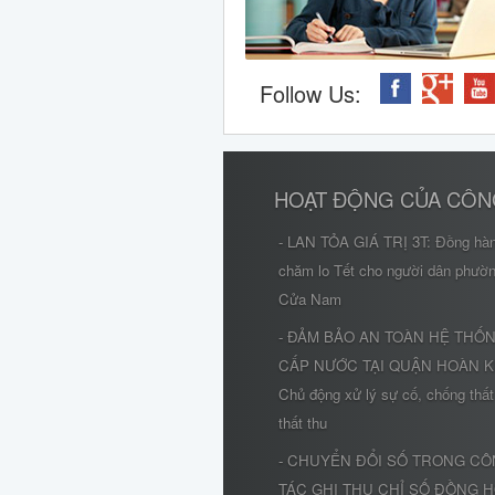
Follow Us:
HOẠT ĐỘNG CỦA CÔN
- LAN TỎA GIÁ TRỊ 3T: Đồng hà
chăm lo Tết cho người dân phườ
Cửa Nam
- ĐẢM BẢO AN TOÀN HỆ THỐ
CẤP NƯỚC TẠI QUẬN HOÀN K
Chủ động xử lý sự cố, chống thất
thất thu
- CHUYỂN ĐỔI SỐ TRONG C
TÁC GHI THU CHỈ SỐ ĐỒNG 