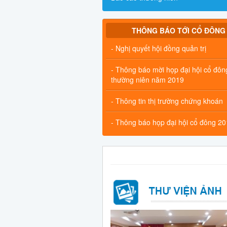
THÔNG BÁO TỚI CỔ ĐÔNG
- Nghị quyết hội đồng quản trị
- Thông báo mời họp đại hội cổ đôn
thường niên năm 2019
- Thông tin thị trường chứng khoán
- Thông báo họp đại hội cổ đông 2