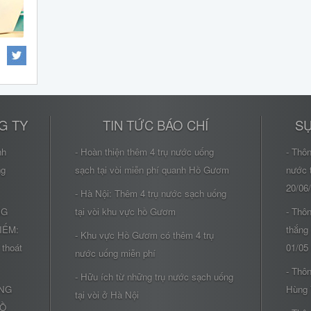
G TY
TIN TỨC BÁO CHÍ
SỰ
nh
- Hoàn thiện thêm 4 trụ nước uống
- Thô
ng
sạch tại vòi miễn phí quanh Hồ Gươm
nước 
20/06
- Hà Nội: Thêm 4 trụ nước sạch uống
NG
tại vòi khu vực hồ Gươm
- Thôn
IẾM:
thắng
- Khu vực Hồ Gươm có thêm 4 trụ
 thoát
01/05
nước uống miễn phí
- Thôn
- Hữu ích từ những trụ nước sạch uống
ÔNG
Hùng 
tại vòi ở Hà Nội
HỒ