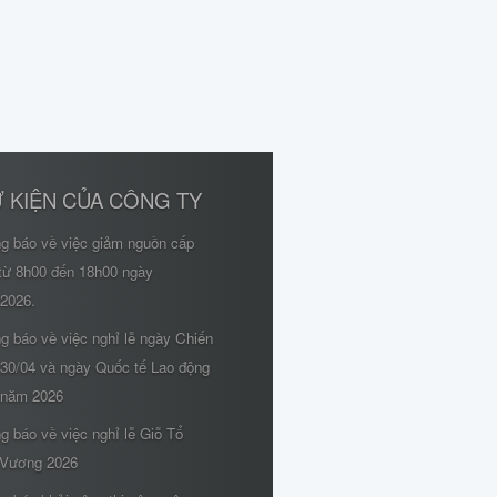
 KIỆN CỦA CÔNG TY
ng báo về việc giảm nguồn cấp
từ 8h00 đến 18h00 ngày
/2026.
g báo về việc nghỉ lễ ngày Chiến
 30/04 và ngày Quốc tế Lao động
 năm 2026
g báo về việc nghỉ lễ Giỗ Tổ
Vương 2026