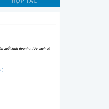
ản xuất kinh doanh nước sạch số
ề )