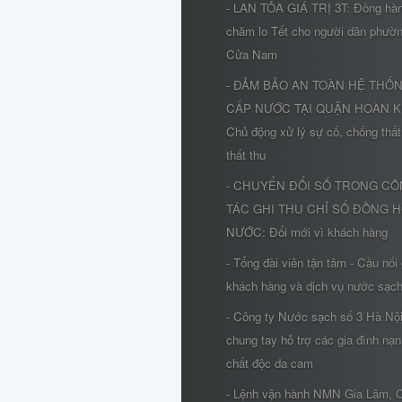
- LAN TỎA GIÁ TRỊ 3T: Đồng hà
chăm lo Tết cho người dân phườ
Cửa Nam
- ĐẢM BẢO AN TOÀN HỆ THỐ
CẤP NƯỚC TẠI QUẬN HOÀN K
Chủ động xử lý sự cố, chống thất
thất thu
- CHUYỂN ĐỔI SỐ TRONG C
TÁC GHI THU CHỈ SỐ ĐỒNG 
NƯỚC: Đổi mới vì khách hàng
- Tổng đài viên tận tâm - Cầu nối
khách hàng và dịch vụ nước sạc
- Công ty Nước sạch số 3 Hà Nộ
chung tay hỗ trợ các gia đình nạ
chất độc da cam
- Lệnh vận hành NMN Gia Lâm, 