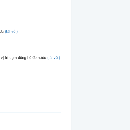
ước
(tải về )
 vị trí cụm đồng hồ đo nước
(tải về )