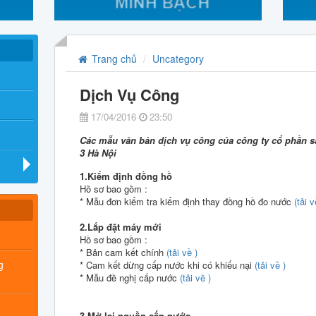
Trang chủ
Uncategory
Dịch Vụ Công
17/04/2016
23:50
Các mẫu văn bản dịch vụ công của công ty cổ phần s
3 Hà Nội
1.Kiểm định đồng hồ
Hồ sơ bao gồm :
* Mẫu đơn kiểm tra kiểm định thay đồng hồ đo nước
(tải v
2.Lắp đặt máy mới
Hồ sơ bao gồm :
* Bản cam kết chính
(tải về )
g
* Cam kết dừng cấp nước khi có khiếu nại
(tải về )
* Mẫu đề nghị cấp nước
(tải về )
3.Mở lại nguồn cấp nước