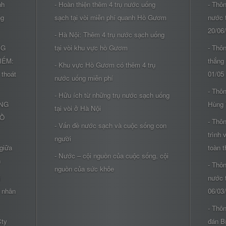
nh
- Hoàn thiện thêm 4 trụ nước uống
- Thô
ng
sạch tại vòi miễn phí quanh Hồ Gươm
nước 
20/06
- Hà Nội: Thêm 4 trụ nước sạch uống
NG
tại vòi khu vực hồ Gươm
- Thôn
IẾM:
thắng
- Khu vực Hồ Gươm có thêm 4 trụ
 thoát
01/05
nước uống miễn phí
- Thôn
- Hữu ích từ những trụ nước sạch uống
ÔNG
Hùng 
tại vòi ở Hà Nội
HỒ
- Thôn
- Vấn đề nước sạch và cuộc sống con
trình 
người
 giữa
toàn t
- Nước – cội nguồn của cuộc sống, cội
h
- Thô
nguồn của sức khỏe
i
nước 
n nhân
06/03
- Thô
Cty
đán B