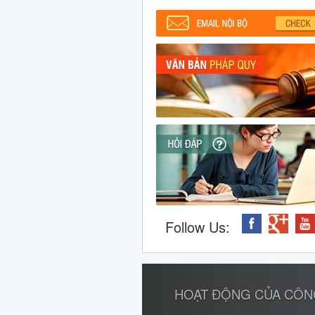
Follow Us:
HOẠT ĐỘNG CỦA CÔN