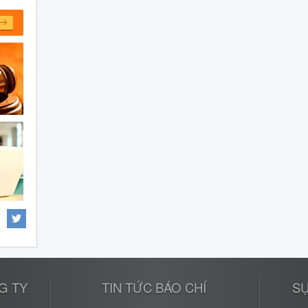
G TY
TIN TỨC BÁO CHÍ
SỰ