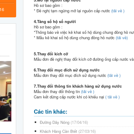
Hồ sơ bao gồm :
016
* Đề nghị tạm ngừng mở lại nguồn cấp nước
(tải về )
4.Tăng số hộ số người
Hồ sơ bao gồm :
*Thông báo về việc kê khai số hộ dùng chung đồng hồ n
* Mẫu kê khai số hộ dùng chung đồng hồ nước
(tải về)
5.Thay đổi kích cỡ
Mẫu đơn đề nghị thay đổi kích cỡ đường ống cấp nước và
6.Thay đổi mục đích sử dụng nước
Mẫu đơn thay đổi mục đích sử dụng nước
(tải về )
7.Thay đổi thông tin khách hàng sử dụng nước
Mẫu đơn thay đổi thông tin
(tải về )
Cam kết dừng cấp nước khi có khiếu nại
( tải về )
Các tin khác:
Đường Dây Nóng
(17/04/16)
Khách Hàng Cần Biết
(27/03/16)