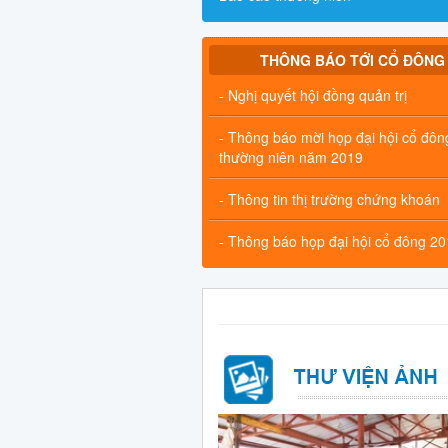
THÔNG BÁO TỚI CỔ ĐÔNG
- Nghị quyết hội đồng quản trị
- Thông báo mời họp đại hội cổ đôn
thường niên năm 2019
- Thông tin thị trường chứng khoán
- Thông báo họp đại hội cổ đông 2