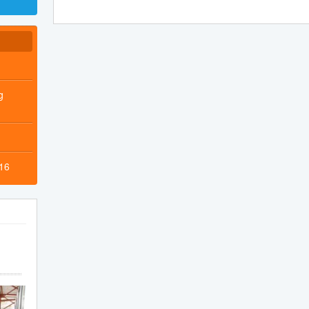
g
016