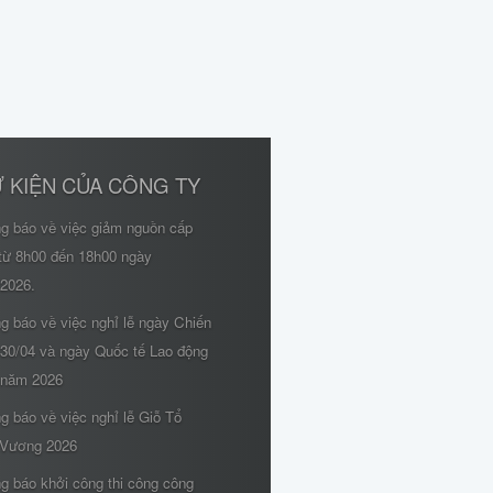
 KIỆN CỦA CÔNG TY
ng báo về việc giảm nguồn cấp
từ 8h00 đến 18h00 ngày
/2026.
g báo về việc nghỉ lễ ngày Chiến
 30/04 và ngày Quốc tế Lao động
 năm 2026
g báo về việc nghỉ lễ Giỗ Tổ
Vương 2026
g báo khởi công thi công công