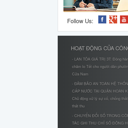
Follow Us:
HOẠT ĐỘNG CỦA CÔN
- LAN TỎA GIÁ TRỊ 3T: Đồng hà
chăm lo Tết cho người dân phườ
Cửa Nam
- ĐẢM BẢO AN TOÀN HỆ THỐ
CẤP NƯỚC TẠI QUẬN HOÀN K
Chủ động xử lý sự cố, chống thất
thất thu
- CHUYỂN ĐỔI SỐ TRONG C
TÁC GHI THU CHỈ SỐ ĐỒNG 