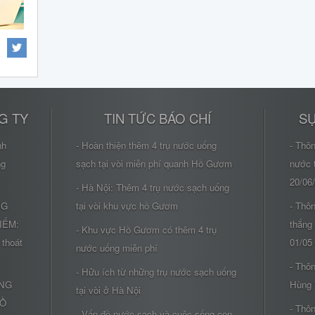
G TY
TIN TỨC BÁO CHÍ
SỰ
nh
- Hoàn thiện thêm 4 trụ nước uống
- Thô
ng
sạch tại vòi miễn phí quanh Hồ Gươm
nước 
20/06
- Hà Nội: Thêm 4 trụ nước sạch uống
NG
tại vòi khu vực hồ Gươm
- Thôn
IẾM:
thắng
- Khu vực Hồ Gươm có thêm 4 trụ
 thoát
01/05
nước uống miễn phí
- Thôn
- Hữu ích từ những trụ nước sạch uống
ÔNG
Hùng 
tại vòi ở Hà Nội
HỒ
- Thôn
- Vấn đề nước sạch và cuộc sống con