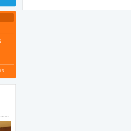
g
016