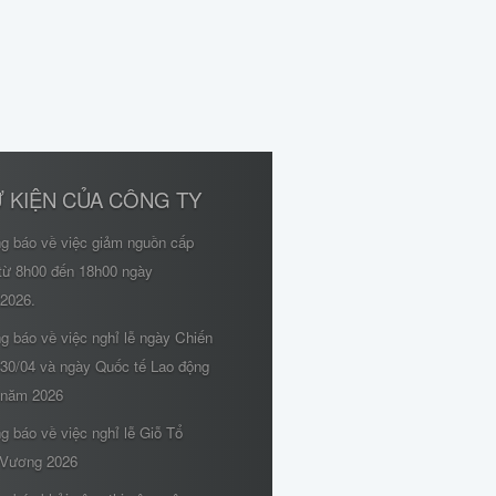
 KIỆN CỦA CÔNG TY
ng báo về việc giảm nguồn cấp
từ 8h00 đến 18h00 ngày
/2026.
g báo về việc nghỉ lễ ngày Chiến
 30/04 và ngày Quốc tế Lao động
 năm 2026
g báo về việc nghỉ lễ Giỗ Tổ
Vương 2026