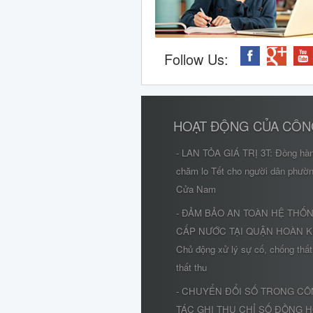
Follow Us:
HOẠT ĐỘNG CỦA CÔN
- LAN TỎA GIÁ TRỊ 3T: Đồng hà
chăm lo Tết cho người dân phườ
Cửa Nam
- ĐẢM BẢO AN TOÀN HỆ THỐ
CẤP NƯỚC TẠI QUẬN HOÀN K
Chủ động xử lý sự cố, chống thất
thất thu
- CHUYỂN ĐỔI SỐ TRONG C
TÁC GHI THU CHỈ SỐ ĐỒNG 