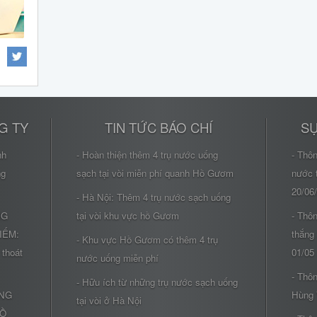
G TY
TIN TỨC BÁO CHÍ
SỰ
nh
- Hoàn thiện thêm 4 trụ nước uống
- Thô
ng
sạch tại vòi miễn phí quanh Hồ Gươm
nước 
20/06
- Hà Nội: Thêm 4 trụ nước sạch uống
NG
tại vòi khu vực hồ Gươm
- Thôn
IẾM:
thắng
- Khu vực Hồ Gươm có thêm 4 trụ
 thoát
01/05
nước uống miễn phí
- Thôn
- Hữu ích từ những trụ nước sạch uống
ÔNG
Hùng 
tại vòi ở Hà Nội
HỒ