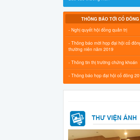
THÔNG BÁO TỚI CỔ ĐÔNG
- Nghị quyết hội đồng quản trị
- Thông báo mời họp đại hội cổ đôn
thường niên năm 2019
- Thông tin thị trường chứng khoán
- Thông báo họp đại hội cổ đông 2