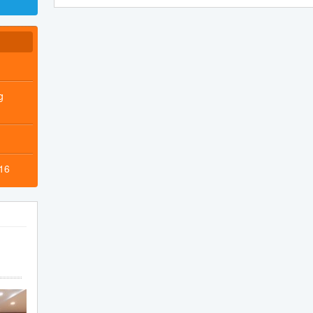
g
016