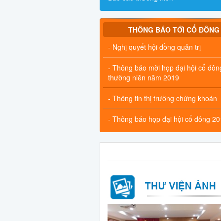
THÔNG BÁO TỚI CỔ ĐÔNG
- Nghị quyết hội đồng quản trị
- Thông báo mời họp đại hội cổ đôn
thường niên năm 2019
- Thông tin thị trường chứng khoán
- Thông báo họp đại hội cổ đông 2