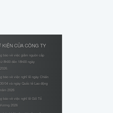
 KIỆN CỦA CÔNG TY
ng báo về việc giảm nguồn cấp
từ 8h00 đến 18h00 ngày
/2026.
g báo về việc nghỉ lễ ngày Chiến
 30/04 và ngày Quốc tế Lao động
 năm 2026
g báo về việc nghỉ lễ Giỗ Tổ
Vương 2026