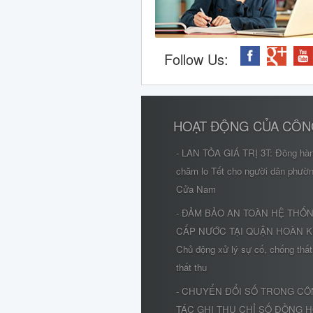
Follow Us:
HOẠT ĐỘNG CỦA CÔN
- LAN TỎA GIÁ TRỊ 3T: Đồng hà
chăm lo Tết cho người dân phườ
Cửa Nam
- ĐẢM BẢO AN TOÀN HỆ THỐ
CẤP NƯỚC TẠI QUẬN HOÀN K
Chủ động xử lý sự cố, chống thất
thất thu
- CHUYỂN ĐỔI SỐ TRONG C
TÁC GHI THU CHỈ SỐ ĐỒNG 