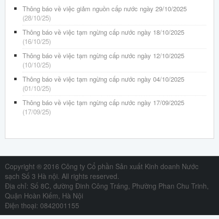
Thông báo về việc giảm nguồn cấp nước ngày 29/10/2025
(28/10/25)
Thông báo về việc tạm ngừng cấp nước ngày 18/10/2025
(16/10/25)
Thông báo về việc tạm ngừng cấp nước ngày 12/10/2025
(10/10/25)
Thông báo về việc tạm ngừng cấp nước ngày 04/10/2025
(01/10/25)
Thông báo về việc tạm ngừng cấp nước ngày 17/09/2025
(17/09/25)
Copyright ® 2016 Công ty Cổ phần Sản xuất Kinh doanh Nước
sạch Số 3 Hà nội. All rights reserved.
Địa chỉ: Số 8C, đường Đinh Công Tráng, Phường Phan Chu Trinh,
Quận Hoàn Kiếm, Hà Nội
Điện thoại: 0842001155